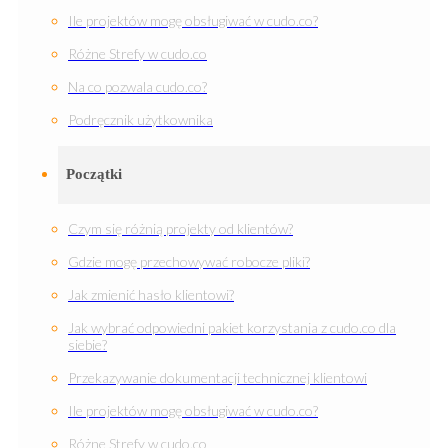
Ile projektów mogę obsługiwać w cudo.co?
Różne Strefy w cudo.co
Na co pozwala cudo.co?
Podręcznik użytkownika
Początki
Czym się różnią projekty od klientów?
Gdzie mogę przechowywać robocze pliki?
Jak zmienić hasło klientowi?
Jak wybrać odpowiedni pakiet korzystania z cudo.co dla
siebie?
Przekazywanie dokumentacji technicznej klientowi
Ile projektów mogę obsługiwać w cudo.co?
Różne Strefy w cudo.co