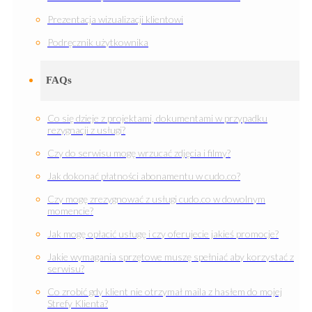
Prezentacja wizualizacji klientowi
Podręcznik użytkownika
FAQs
Co się dzieje z projektami, dokumentami w przypadku
rezygnacji z usługi?
Czy do serwisu mogę wrzucać zdjęcia i filmy?
Jak dokonać płatności abonamentu w cudo.co?
Czy mogę zrezygnować z usługi cudo.co w dowolnym
momencie?
Jak mogę opłacić usługę i czy oferujecie jakieś promocje?
Jakie wymagania sprzętowe muszę spełniać aby korzystać z
serwisu?
Co zrobić gdy klient nie otrzymał maila z hasłem do mojej
Strefy Klienta?