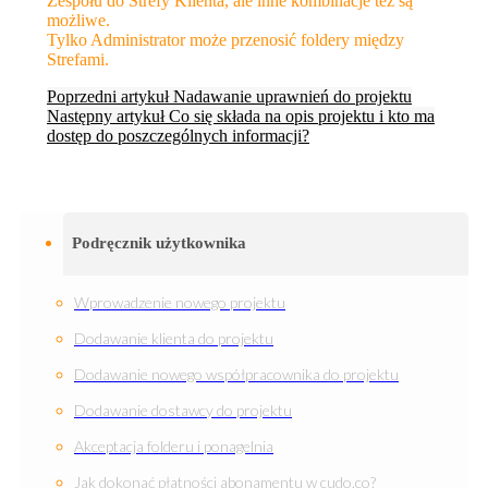
Zespołu do Strefy Klienta, ale inne kombinacje też są
możliwe.
Tylko Administrator może przenosić foldery między
Strefami.
Poprzedni artykuł
Nadawanie uprawnień do projektu
Następny artykuł
Co się składa na opis projektu i kto ma
dostęp do poszczególnych informacji?
Podręcznik użytkownika
Wprowadzenie nowego projektu
Dodawanie klienta do projektu
Dodawanie nowego współpracownika do projektu
Dodawanie dostawcy do projektu
Akceptacja folderu i ponagelnia
Jak dokonać płatności abonamentu w cudo.co?