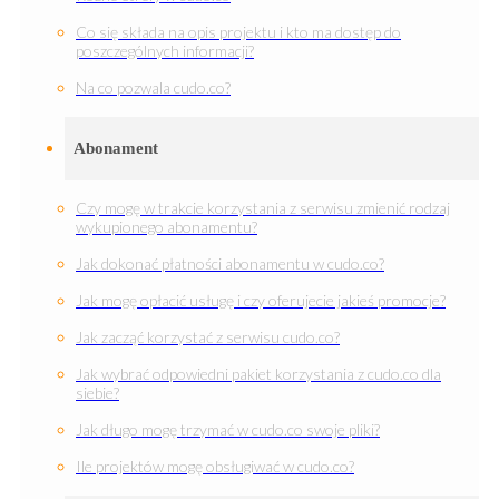
Co się składa na opis projektu i kto ma dostęp do
poszczególnych informacji?
Na co pozwala cudo.co?
Abonament
Czy mogę w trakcie korzystania z serwisu zmienić rodzaj
wykupionego abonamentu?
Jak dokonać płatności abonamentu w cudo.co?
Jak mogę opłacić usługę i czy oferujecie jakieś promocje?
Jak zacząć korzystać z serwisu cudo.co?
Jak wybrać odpowiedni pakiet korzystania z cudo.co dla
siebie?
Jak długo mogę trzymać w cudo.co swoje pliki?
Ile projektów mogę obsługiwać w cudo.co?