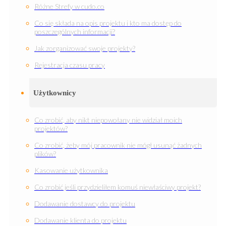
Różne Strefy w cudo.co
Co się składa na opis projektu i kto ma dostęp do
poszczególnych informacji?
Jak zorganizować swoje projekty?
Rejestracja czasu pracy
Użytkownicy
Co zrobić, aby nikt niepowołany nie widział moich
projektów?
Co zrobić, żeby mój pracownik nie mógł usunąć żadnych
plików?
Kasowanie użytkownika
Co zrobić jeśli przydzieliłem komuś niewłaściwy projekt?
Dodawanie dostawcy do projektu
Dodawanie klienta do projektu