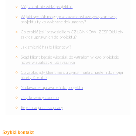
Mój klient nie widzi projektu!
W jaki sposób mogę przekazać dostawcy/wykonawcy
projektu tylko wybrane dokumenty?
Co zrobić jeśli przydzieliłem CZŁONKOWI ZESPOŁU zły
zakres uprawnień do projektu?
Jak zmienić hasło klientowi?
Skąd klient będzie wiedział, że wgrałem w jego projekcie
nowe wizualizacje lub rysunki?
Co zrobić gdy klient nie otrzymał maila z hasłem do mojej
Strefy Klienta?
Nadawanie uprawnień do projektu
Użytkownicy cudo.co
Rejestracja czasu pracy
Szybki kontakt