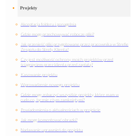
Projekty
Akceptacja folderu i ponagelnia
Gdzie mogę przechowywać robocze pliki?
Jak przenieść pliki przygotowane przez pracownika w Strefie
Zespołu do Strefy Klienta?
Czy jest możliwość ochrony moich projektów przed
ściągnięciem przez klienta przed zapłatą?
Kasowanie projektu
Wprowadzenie nowego projektu
Gdzie mogę zobaczyć wszystkie projekty, które mam w
cudo.co, łącznie z tym zamkniętymi?
Powiadomienia o aktualnościach w projekcie
Jak mogę komentować obrazki?
Nadawanie uprawnień do projektu