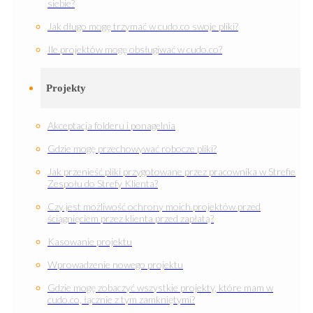
siebie?
Jak długo mogę trzymać w cudo.co swoje pliki?
Ile projektów mogę obsługiwać w cudo.co?
Projekty
Akceptacja folderu i ponagelnia
Gdzie mogę przechowywać robocze pliki?
Jak przenieść pliki przygotowane przez pracownika w Strefie
Zespołu do Strefy Klienta?
Czy jest możliwość ochrony moich projektów przed
ściągnięciem przez klienta przed zapłatą?
Kasowanie projektu
Wprowadzenie nowego projektu
Gdzie mogę zobaczyć wszystkie projekty, które mam w
cudo.co, łącznie z tym zamkniętymi?