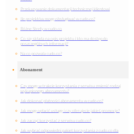
Przekazywanie dokumentacji technicznej klientowi
Ile projektów mogę obsługiwać w cudo.co?
Różne Strefy w cudo.co
Co się składa na opis projektu i kto ma dostęp do
poszczególnych informacji?
Na co pozwala cudo.co?
Abonament
Czy mogę w trakcie korzystania z serwisu zmienić rodzaj
wykupionego abonamentu?
Jak dokonać płatności abonamentu w cudo.co?
Jak mogę opłacić usługę i czy oferujecie jakieś promocje?
Jak zacząć korzystać z serwisu cudo.co?
Jak wybrać odpowiedni pakiet korzystania z cudo.co dla