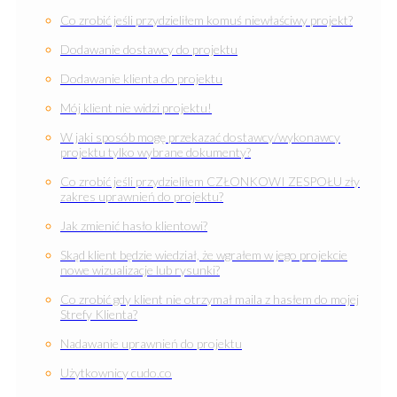
Co zrobić jeśli przydzieliłem komuś niewłaściwy projekt?
Dodawanie dostawcy do projektu
Dodawanie klienta do projektu
Mój klient nie widzi projektu!
W jaki sposób mogę przekazać dostawcy/wykonawcy
projektu tylko wybrane dokumenty?
Co zrobić jeśli przydzieliłem CZŁONKOWI ZESPOŁU zły
zakres uprawnień do projektu?
Jak zmienić hasło klientowi?
Skąd klient będzie wiedział, że wgrałem w jego projekcie
nowe wizualizacje lub rysunki?
Co zrobić gdy klient nie otrzymał maila z hasłem do mojej
Strefy Klienta?
Nadawanie uprawnień do projektu
Użytkownicy cudo.co