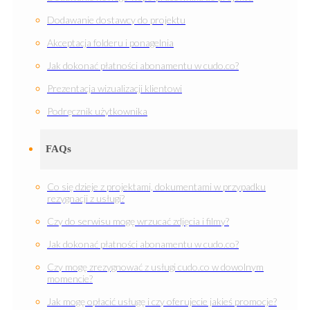
Dodawanie dostawcy do projektu
Akceptacja folderu i ponagelnia
Jak dokonać płatności abonamentu w cudo.co?
Prezentacja wizualizacji klientowi
Podręcznik użytkownika
FAQs
Co się dzieje z projektami, dokumentami w przypadku
rezygnacji z usługi?
Czy do serwisu mogę wrzucać zdjęcia i filmy?
Jak dokonać płatności abonamentu w cudo.co?
Czy mogę zrezygnować z usługi cudo.co w dowolnym
momencie?
Jak mogę opłacić usługę i czy oferujecie jakieś promocje?