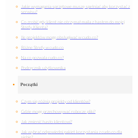
Jakie wymagania sprzętowe muszę spełniać aby korzystać z
serwisu?
Co zrobić gdy klient nie otrzymał maila z hasłem do mojej
Strefy Klienta?
Ile projektów mogę obsługiwać w cudo.co?
Różne Strefy w cudo.co
Na co pozwala cudo.co?
Podręcznik użytkownika
Początki
Czym się różnią projekty od klientów?
Gdzie mogę przechowywać robocze pliki?
Jak zmienić hasło klientowi?
Jak wybrać odpowiedni pakiet korzystania z cudo.co dla
siebie?