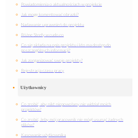
Powiadomienia o aktualnościach w projekcie
Jak mogę komentować obrazki?
Nadawanie uprawnień do projektu
Różne Strefy w cudo.co
Co się składa na opis projektu i kto ma dostęp do
poszczególnych informacji?
Jak zorganizować swoje projekty?
Rejestracja czasu pracy
Użytkownicy
Co zrobić, aby nikt niepowołany nie widział moich
projektów?
Co zrobić, żeby mój pracownik nie mógł usunąć żadnych
plików?
Kasowanie użytkownika