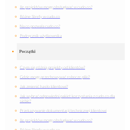
Ile projektów mogę obsługiwać w cudo.co?
Różne Strefy w cudo.co
Na co pozwala cudo.co?
Podręcznik użytkownika
Początki
Czym się różnią projekty od klientów?
Gdzie mogę przechowywać robocze pliki?
Jak zmienić hasło klientowi?
Jak wybrać odpowiedni pakiet korzystania z cudo.co dla
siebie?
Przekazywanie dokumentacji technicznej klientowi
Ile projektów mogę obsługiwać w cudo.co?
Różne Strefy w cudo.co