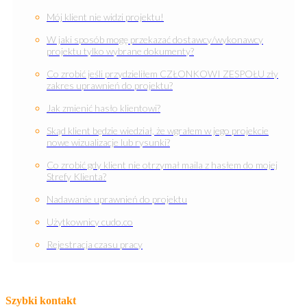
Mój klient nie widzi projektu!
W jaki sposób mogę przekazać dostawcy/wykonawcy
projektu tylko wybrane dokumenty?
Co zrobić jeśli przydzieliłem CZŁONKOWI ZESPOŁU zły
zakres uprawnień do projektu?
Jak zmienić hasło klientowi?
Skąd klient będzie wiedział, że wgrałem w jego projekcie
nowe wizualizacje lub rysunki?
Co zrobić gdy klient nie otrzymał maila z hasłem do mojej
Strefy Klienta?
Nadawanie uprawnień do projektu
Użytkownicy cudo.co
Rejestracja czasu pracy
Szybki kontakt