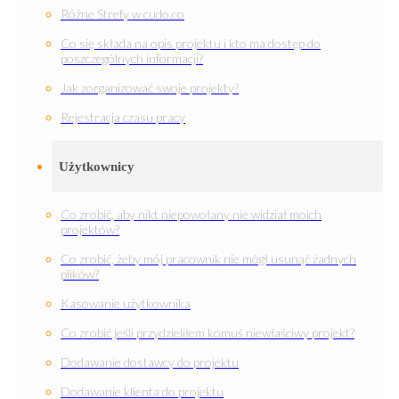
Różne Strefy w cudo.co
Co się składa na opis projektu i kto ma dostęp do
poszczególnych informacji?
Jak zorganizować swoje projekty?
Rejestracja czasu pracy
Użytkownicy
Co zrobić, aby nikt niepowołany nie widział moich
projektów?
Co zrobić, żeby mój pracownik nie mógł usunąć żadnych
plików?
Kasowanie użytkownika
Co zrobić jeśli przydzieliłem komuś niewłaściwy projekt?
Dodawanie dostawcy do projektu
Dodawanie klienta do projektu