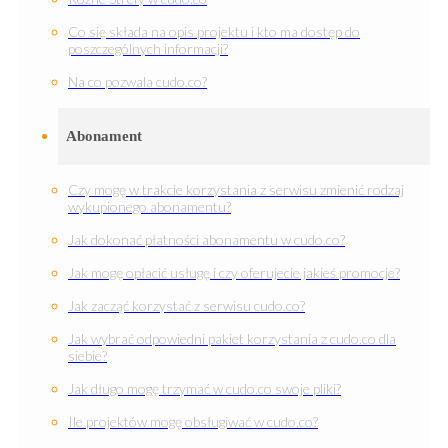
Co się składa na opis projektu i kto ma dostęp do
poszczególnych informacji?
Na co pozwala cudo.co?
Abonament
Czy mogę w trakcie korzystania z serwisu zmienić rodzaj
wykupionego abonamentu?
Jak dokonać płatności abonamentu w cudo.co?
Jak mogę opłacić usługę i czy oferujecie jakieś promocje?
Jak zacząć korzystać z serwisu cudo.co?
Jak wybrać odpowiedni pakiet korzystania z cudo.co dla
siebie?
Jak długo mogę trzymać w cudo.co swoje pliki?
Ile projektów mogę obsługiwać w cudo.co?