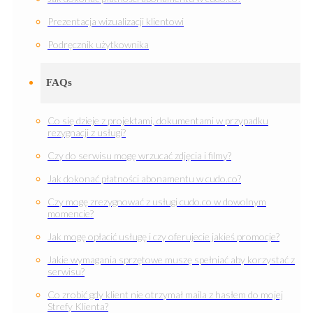
Prezentacja wizualizacji klientowi
Podręcznik użytkownika
FAQs
Co się dzieje z projektami, dokumentami w przypadku
rezygnacji z usługi?
Czy do serwisu mogę wrzucać zdjęcia i filmy?
Jak dokonać płatności abonamentu w cudo.co?
Czy mogę zrezygnować z usługi cudo.co w dowolnym
momencie?
Jak mogę opłacić usługę i czy oferujecie jakieś promocje?
Jakie wymagania sprzętowe muszę spełniać aby korzystać z
serwisu?
Co zrobić gdy klient nie otrzymał maila z hasłem do mojej
Strefy Klienta?