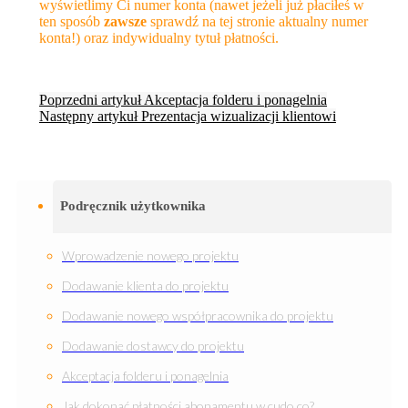
wyświetlimy Ci numer konta (nawet jeżeli już płaciłeś w
ten sposób
zawsze
sprawdź na tej stronie aktualny numer
konta!) oraz indywidualny tytuł płatności.
Poprzedni artykuł
Akceptacja folderu i ponagelnia
Następny artykuł
Prezentacja wizualizacji klientowi
Podręcznik użytkownika
Wprowadzenie nowego projektu
Dodawanie klienta do projektu
Dodawanie nowego współpracownika do projektu
Dodawanie dostawcy do projektu
Akceptacja folderu i ponagelnia
Jak dokonać płatności abonamentu w cudo.co?