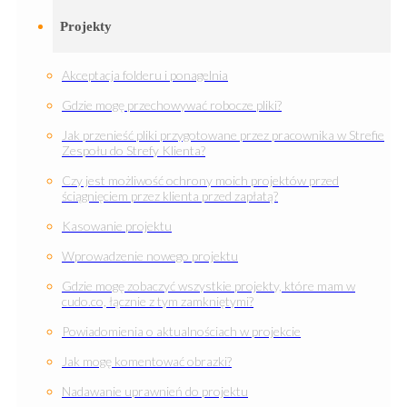
Projekty
Akceptacja folderu i ponagelnia
Gdzie mogę przechowywać robocze pliki?
Jak przenieść pliki przygotowane przez pracownika w Strefie
Zespołu do Strefy Klienta?
Czy jest możliwość ochrony moich projektów przed
ściągnięciem przez klienta przed zapłatą?
Kasowanie projektu
Wprowadzenie nowego projektu
Gdzie mogę zobaczyć wszystkie projekty, które mam w
cudo.co, łącznie z tym zamkniętymi?
Powiadomienia o aktualnościach w projekcie
Jak mogę komentować obrazki?
Nadawanie uprawnień do projektu