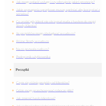
Jak mogę opłacić usługę i czy oferujecie jakieś promocje?
Jakie wymagania sprzętowe muszę spełniać aby korzystać z
serwisu?
Co zrobić gdy klient nie otrzymał maila z hasłem do mojej
Strefy Klienta?
Ile projektów mogę obsługiwać w cudo.co?
Różne Strefy w cudo.co
Na co pozwala cudo.co?
Podręcznik użytkownika
Początki
Czym się różnią projekty od klientów?
Gdzie mogę przechowywać robocze pliki?
Jak zmienić hasło klientowi?
Jak wybrać odpowiedni pakiet korzystania z cudo.co dla