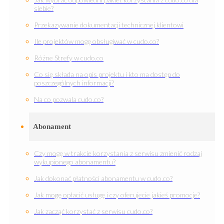
siebie?
Przekazywanie dokumentacji technicznej klientowi
Ile projektów mogę obsługiwać w cudo.co?
Różne Strefy w cudo.co
Co się składa na opis projektu i kto ma dostęp do
poszczególnych informacji?
Na co pozwala cudo.co?
Abonament
Czy mogę w trakcie korzystania z serwisu zmienić rodzaj
wykupionego abonamentu?
Jak dokonać płatności abonamentu w cudo.co?
Jak mogę opłacić usługę i czy oferujecie jakieś promocje?
Jak zacząć korzystać z serwisu cudo.co?