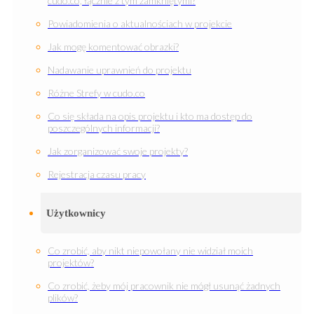
cudo.co, łącznie z tym zamkniętymi?
Powiadomienia o aktualnościach w projekcie
Jak mogę komentować obrazki?
Nadawanie uprawnień do projektu
Różne Strefy w cudo.co
Co się składa na opis projektu i kto ma dostęp do
poszczególnych informacji?
Jak zorganizować swoje projekty?
Rejestracja czasu pracy
Użytkownicy
Co zrobić, aby nikt niepowołany nie widział moich
projektów?
Co zrobić, żeby mój pracownik nie mógł usunąć żadnych
plików?