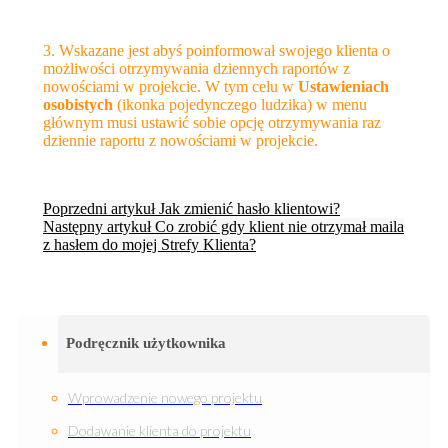
3. Wskazane jest abyś poinformował swojego klienta o
możliwości otrzymywania dziennych raportów z
nowościami w projekcie. W tym celu w
Ustawieniach
osobistych
(ikonka pojedynczego ludzika) w menu
głównym musi ustawić sobie opcję otrzymywania raz
dziennie raportu z nowościami w projekcie.
Poprzedni artykuł
Jak zmienić hasło klientowi?
Następny artykuł
Co zrobić gdy klient nie otrzymał maila
z hasłem do mojej Strefy Klienta?
Podręcznik użytkownika
Wprowadzenie nowego projektu
Dodawanie klienta do projektu