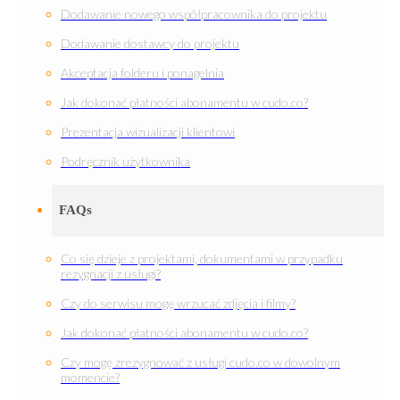
Dodawanie nowego współpracownika do projektu
Dodawanie dostawcy do projektu
Akceptacja folderu i ponagelnia
Jak dokonać płatności abonamentu w cudo.co?
Prezentacja wizualizacji klientowi
Podręcznik użytkownika
FAQs
Co się dzieje z projektami, dokumentami w przypadku
rezygnacji z usługi?
Czy do serwisu mogę wrzucać zdjęcia i filmy?
Jak dokonać płatności abonamentu w cudo.co?
Czy mogę zrezygnować z usługi cudo.co w dowolnym
momencie?