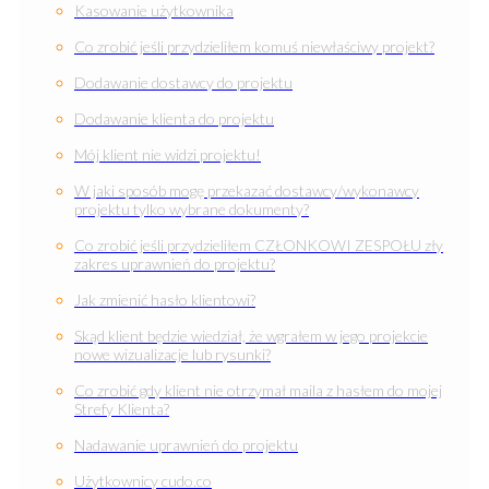
Kasowanie użytkownika
Co zrobić jeśli przydzieliłem komuś niewłaściwy projekt?
Dodawanie dostawcy do projektu
Dodawanie klienta do projektu
Mój klient nie widzi projektu!
W jaki sposób mogę przekazać dostawcy/wykonawcy
projektu tylko wybrane dokumenty?
Co zrobić jeśli przydzieliłem CZŁONKOWI ZESPOŁU zły
zakres uprawnień do projektu?
Jak zmienić hasło klientowi?
Skąd klient będzie wiedział, że wgrałem w jego projekcie
nowe wizualizacje lub rysunki?
Co zrobić gdy klient nie otrzymał maila z hasłem do mojej
Strefy Klienta?
Nadawanie uprawnień do projektu
Użytkownicy cudo.co