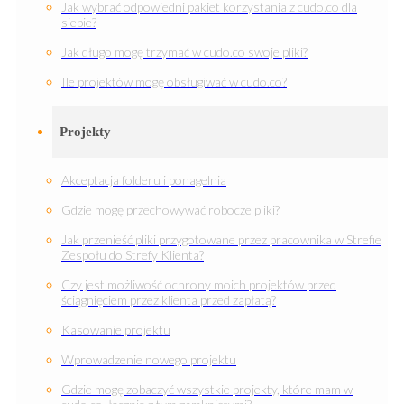
Jak wybrać odpowiedni pakiet korzystania z cudo.co dla
siebie?
Jak długo mogę trzymać w cudo.co swoje pliki?
Ile projektów mogę obsługiwać w cudo.co?
Projekty
Akceptacja folderu i ponagelnia
Gdzie mogę przechowywać robocze pliki?
Jak przenieść pliki przygotowane przez pracownika w Strefie
Zespołu do Strefy Klienta?
Czy jest możliwość ochrony moich projektów przed
ściągnięciem przez klienta przed zapłatą?
Kasowanie projektu
Wprowadzenie nowego projektu
Gdzie mogę zobaczyć wszystkie projekty, które mam w