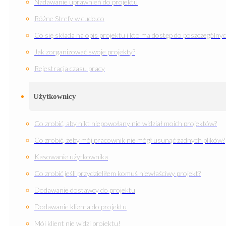
Nadawanie uprawnień do projektu
Różne Strefy w cudo.co
Co się składa na opis projektu i kto ma dostęp do poszczególnyc
Jak zorganizować swoje projekty?
Rejestracja czasu pracy
Użytkownicy
Co zrobić, aby nikt niepowołany nie widział moich projektów?
Co zrobić, żeby mój pracownik nie mógł usunąć żadnych plików?
Kasowanie użytkownika
Co zrobić jeśli przydzieliłem komuś niewłaściwy projekt?
Dodawanie dostawcy do projektu
Dodawanie klienta do projektu
Mój klient nie widzi projektu!