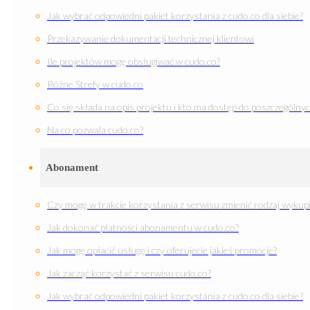
Jak wybrać odpowiedni pakiet korzystania z cudo.co dla siebie?
Przekazywanie dokumentacji technicznej klientowi
Ile projektów mogę obsługiwać w cudo.co?
Różne Strefy w cudo.co
Co się składa na opis projektu i kto ma dostęp do poszczególnyc
Na co pozwala cudo.co?
Abonament
Czy mogę w trakcie korzystania z serwisu zmienić rodzaj wyk
Jak dokonać płatności abonamentu w cudo.co?
Jak mogę opłacić usługę i czy oferujecie jakieś promocje?
Jak zacząć korzystać z serwisu cudo.co?
Jak wybrać odpowiedni pakiet korzystania z cudo.co dla siebie?