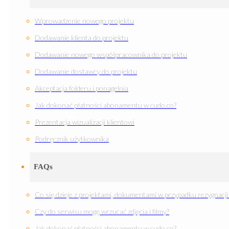
Wprowadzenie nowego projektu
Dodawanie klienta do projektu
Dodawanie nowego współpracownika do projektu
Dodawanie dostawcy do projektu
Akceptacja folderu i ponagelnia
Jak dokonać płatności abonamentu w cudo.co?
Prezentacja wizualizacji klientowi
Podręcznik użytkownika
FAQs
Co się dzieje z projektami, dokumentami w przypadku rezygnacji 
Czy do serwisu mogę wrzucać zdjęcia i filmy?
Jak dokonać płatności abonamentu w cudo.co?