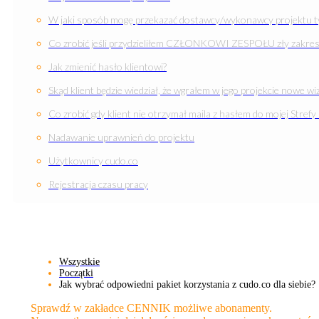
W jaki sposób mogę przekazać dostawcy/wykonawcy projektu 
Co zrobić jeśli przydzieliłem CZŁONKOWI ZESPOŁU zły zakres
Jak zmienić hasło klientowi?
Skąd klient będzie wiedział, że wgrałem w jego projekcie nowe wiz
Co zrobić gdy klient nie otrzymał maila z hasłem do mojej Strefy
Nadawanie uprawnień do projektu
Użytkownicy cudo.co
Rejestracja czasu pracy
Wszystkie
Początki
Jak wybrać odpowiedni pakiet korzystania z cudo.co dla siebie?
Sprawdź w zakładce CENNIK możliwe abonamenty.