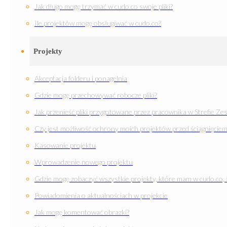
Jak długo mogę trzymać w cudo.co swoje pliki?
Ile projektów mogę obsługiwać w cudo.co?
Projekty
Akceptacja folderu i ponagelnia
Gdzie mogę przechowywać robocze pliki?
Jak przenieść pliki przygotowane przez pracownika w Strefie Zes
Czy jest możliwość ochrony moich projektów przed ściągnięciem 
Kasowanie projektu
Wprowadzenie nowego projektu
Gdzie mogę zobaczyć wszystkie projekty, które mam w cudo.co, 
Powiadomienia o aktualnościach w projekcie
Jak mogę komentować obrazki?