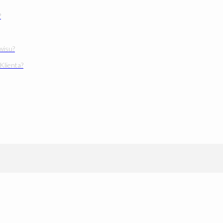
?
wisu?
 Klienta?