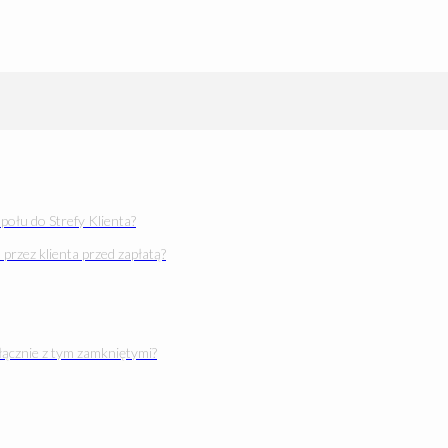
połu do Strefy Klienta?
przez klienta przed zapłatą?
łącznie z tym zamkniętymi?