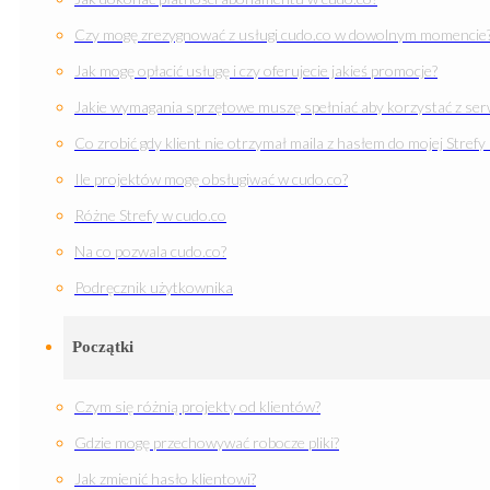
Czy mogę zrezygnować z usługi cudo.co w dowolnym momencie
Jak mogę opłacić usługę i czy oferujecie jakieś promocje?
Jakie wymagania sprzętowe muszę spełniać aby korzystać z ser
Co zrobić gdy klient nie otrzymał maila z hasłem do mojej Strefy
Ile projektów mogę obsługiwać w cudo.co?
Różne Strefy w cudo.co
Na co pozwala cudo.co?
Podręcznik użytkownika
Początki
Czym się różnią projekty od klientów?
Gdzie mogę przechowywać robocze pliki?
Jak zmienić hasło klientowi?