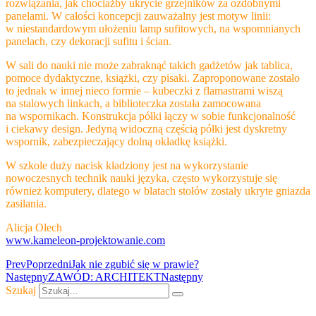
rozwiązania, jak chociażby ukrycie grzejników za ozdobnymi
panelami. W całości koncepcji zauważalny jest motyw linii:
w niestandardowym ułożeniu lamp sufitowych, na wspomnianych
panelach, czy dekoracji sufitu i ścian.
W sali do nauki nie może zabraknąć takich gadżetów jak tablica,
pomoce dydaktyczne, książki, czy pisaki. Zaproponowane zostało
to jednak w innej nieco formie – kubeczki z flamastrami wiszą
na stalowych linkach, a biblioteczka została zamocowana
na wspornikach. Konstrukcja półki łączy w sobie funkcjonalność
i ciekawy design. Jedyną widoczną częścią półki jest dyskretny
wspornik, zabezpieczający dolną okładkę książki.
W szkole duży nacisk kładziony jest na wykorzystanie
nowoczesnych technik nauki języka, często wykorzystuje się
również komputery, dlatego w blatach stołów zostały ukryte gniazda
zasilania.
Alicja Olech
www.kameleon-projektowanie.com
Prev
Poprzedni
Jak nie zgubić się w prawie?
Następny
ZAWÓD: ARCHITEKT
Następny
Szukaj