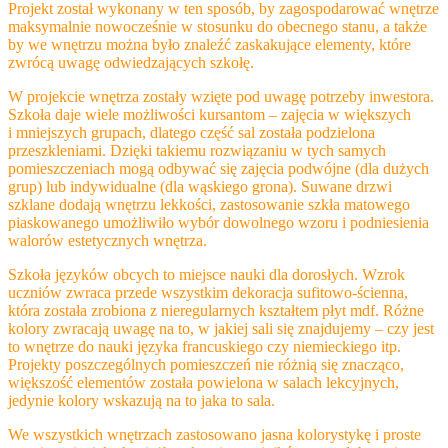
Projekt został wykonany w ten sposób, by zagospodarować wnętrze
maksymalnie nowocześnie w stosunku do obecnego stanu, a także
by we wnętrzu można było znaleźć zaskakujące elementy, które
zwrócą uwagę odwiedzających szkołę.
W projekcie wnętrza zostały wzięte pod uwagę potrzeby inwestora.
Szkoła daje wiele możliwości kursantom – zajęcia w większych
i mniejszych grupach, dlatego część sal została podzielona
przeszkleniami. Dzięki takiemu rozwiązaniu w tych samych
pomieszczeniach mogą odbywać się zajęcia podwójne (dla dużych
grup) lub indywidualne (dla wąskiego grona). Suwane drzwi
szklane dodają wnętrzu lekkości, zastosowanie szkła matowego
piaskowanego umożliwiło wybór dowolnego wzoru i podniesienia
walorów estetycznych wnętrza.
Szkoła języków obcych to miejsce nauki dla dorosłych. Wzrok
uczniów zwraca przede wszystkim dekoracja sufitowo-ścienna,
która została zrobiona z nieregularnych kształtem płyt mdf. Różne
kolory zwracają uwagę na to, w jakiej sali się znajdujemy – czy jest
to wnętrze do nauki języka francuskiego czy niemieckiego itp.
Projekty poszczególnych pomieszczeń nie różnią się znacząco,
większość elementów została powielona w salach lekcyjnych,
jedynie kolory wskazują na to jaka to sala.
We wszystkich wnętrzach zastosowano jasna kolorystykę i proste