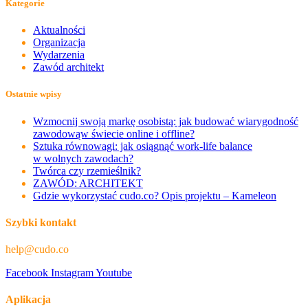
Kategorie
Aktualności
Organizacja
Wydarzenia
Zawód architekt
Ostatnie wpisy
Wzmocnij swoją markę osobistą: jak budować wiarygodność
zawodowąw świecie online i offline?
Sztuka równowagi: jak osiągnąć work-life balance
w wolnych zawodach?
Twórca czy rzemieślnik?
ZAWÓD: ARCHITEKT
Gdzie wykorzystać cudo.co? Opis projektu – Kameleon
Szybki kontakt
help@cudo.co
Facebook
Instagram
Youtube
Aplikacja