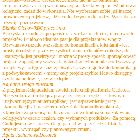
komunikować z ekipą wykonawczą, a także łatwiej mi jest pilnować
kolejności zadań do wykonania. Nie wyobrażam sobie już inaczej
prowadzenie projektów, niż z cudo.Trzymam kciuki za Wasz dalszy
rozwój i pozdrawiam.
Blanka Olchowik
BOpracownia
Korzystam z cudo.co już jakiś czas, szukałam chmury dla naszych
projektów i cudo.co idealnie pasuje dla projektantów wnętrz.
Używam go przede wszystkim do komunikacji z klientami - jest
prosty do obsługi przez wszystkich moich klientów i młodszych
i starszych, jest przejrzysty i można w prosty sposób uporządkować
projekt. Zapisujemy wszystkie notatki w jednym miejscu i wszyscy
mają łatwy dostęp w każdej chwili. Używam go też do komunikacji
z podwykonawcami - mamy cały projekt szybko i łatwo dostępny
czy to na budowie, czy w sklepie.
Karolina Trojga
Innerium
Z przyjemnością udzielam swoich referencji platformie Cudo.co.
Nie wyobrażam sobie już pracy bez tego narzędzia. Głównym
i najważniejszym atutem aplikacji jest usprawnienie pracy
i komunikacji z inwestorem. Wcześniej komunikowałam się
z klientem za pomocą maili, co znacznie utrudniało poszukiwania
odległych w czasie ustaleń, czy wybranych produktów. Za pomocą
Cudo jestem w stanie w ciągu paru chwil prześledzić historię
projektu, wymagań czy planowanych zmian.
Agata Jachimowic
Decoretti