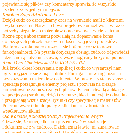
pojawianie się plików czy komentarzy sprawia, że wszystkie
ustalenia są w jednym miejscu.
Karolina Zagrodzka
House Loves
Dzięki cudo.co oszczędzamy czas na wymianie maili z klientami
i wykonawcami. Nasze archiwa projektowe umożliwiają w razie
potrzeby sięganie do materiałów opracowanych wiele lat temu.
Różne opcje abonamentu pozwalają na dopasowanie konta
do bieżących potrzeb pracowni i ilości trwających projektów.
Platforma z roku na rok rozwija się i oferuje coraz to nowe
funkcjonalności. Na pytania dotyczące obsługi cudo.co odpowiedzi
udzielane są natychmiastowo, zawsze mogliśmy liczyć na pomoc.​​
Anna Olga Chmielewska​
JAM KOLEKTYW​
Już krótki okres korzystania z aplikacji cudo.co wystarczył nam
by zaprzyjaźnić się z nią na dobre. Pomaga nam w organizacji i
przekazywaniu materiałów do klienta. W prosty i czytelny sposób
aplikacja porządkuje elementy projektu i pozwala na bieżące
komentowanie zamieszczanych plików. Klienci chwalą aplikację
za przejrzystą strukturę dzięki czemu szybko i intuicyjnie odnajdują
i przeglądają wizualizacje, rysunki czy specyfikacje materiałów.
Polecam wszystkim do pracy z klientami oraz kontaktu z
współpracownikami.​
Ola Kołodziej​
Kołodziej&Szmyt Projektowanie Wnętrz​
Cieszę się, że mogę klientom prezentować wizualizacje
i dokumentację w cudo.co. Dzięki temu łatwiej mi zapanować
nad projektami poszczególnych klientów i mniej czasu muszę