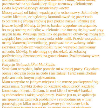
przeznaczać na spotkania czy długie rozmowy telefoniczne.
Beata Napierała​
Modify Architektura wnętrz​
Muszę zacząć od fajnej, wpadającej w ucho nazwy. Jak mówię
swoim klientom, że będziemy komunikować się przez cudo
to od razu się śmieją i mówią jaka piękna nazwa! Pózniej jest
jeszcze lepiej! Mówią, że jest to bardzo wygodne rozwiązanie,
bo mają otwartą zakładkę w telefonie i nie muszą się logować przy
użyciu hasła. Wysyłają także link do partnera i obydwoje mogą tam
zaglądać bez potrzeby przesyłania sobie maili. Przede wszystkim
mamy klarowną komunikację, ponieważ nie zawalamy sobie
skrzynek mnóstwem wiadomości, tylko wszystko załatwiamy
na cudo. Mówią, że nie mogą się doczekać, aż zobaczą
podświetlony dzwoneczek na gorze ekranu. Pozdrawiamy wraz
z klientami!
Patrycja Stelmasiak
Pat Mat Studio
Szukałam narzędzia, które pomoże mi w mojej pracy. Czytałam
opinie i decyzja padła na cudo i nie żałuję! Teraz sama chętnie
polecam cudo innym projektantom.
Mam wszystko w jednym miejscu i nie muszę przekopywać się
przez maile. Szybki dostęp do każdego etapu pracy, każdego
komentarza klienta. Dodam, że moi klienci również bardzo
są zadowoleni z takiej współpracy. Ważne jest to, że aplikacja
nie sprawia im żadnych problemów i swobodnie się w niej
poruszają, po kilku moich podstawowych wskazówkach.
Dodatkowo istotne jest też to, że mogę się na tej platformie