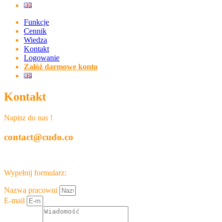
Funkcje
Cennik
Wiedza
Kontakt
Logowanie
Załóż darmowe konto
Kontakt
Napisz do nas !
contact@cudo.co
Wypełnij formularz:
Nazwa pracowni
E-mail